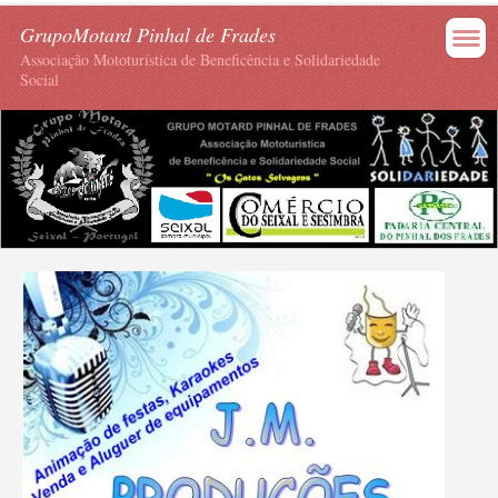
GrupoMotard Pinhal de Frades
Associação Mototurística de Beneficência e Solidariedade
Social