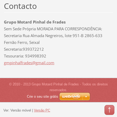
Contacto
Grupo Motard Pinhal de Frades
Sem Sede Própria MORADA PARA CORRESPONDÊNCIA:
Secretaria Rua Almada Negreiros, lote 951-B 2865-633
Fernão Ferro, Seixal
Secretaria:939372212
Tesouraria: 934998392
gmpinhal
frades@g
mail.com
© 2010 - 2013 Grupo Motard Pinhal de Frades - Todos os direitos
reservados.
Crie o seu site grátis
Ver:
Versão móvel
|
Versão PC