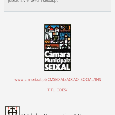
jose.luis.vieira@cm-seixal.pt
www.cm-seixal.pt/CMSEIXAL/ACCAO_SOCIAL/INS
TITUICOES/