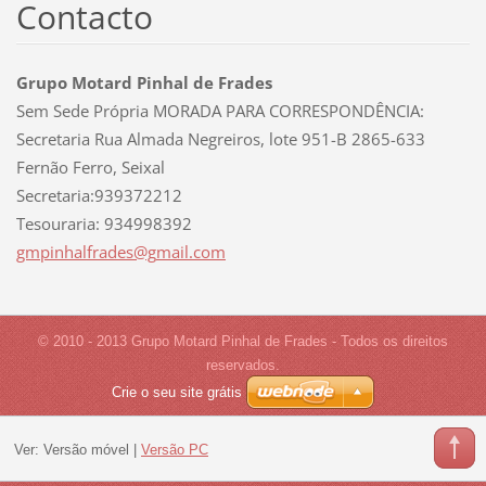
Contacto
Grupo Motard Pinhal de Frades
Sem Sede Própria MORADA PARA CORRESPONDÊNCIA:
Secretaria Rua Almada Negreiros, lote 951-B 2865-633
Fernão Ferro, Seixal
Secretaria:939372212
Tesouraria: 934998392
gmpinhal
frades@g
mail.com
© 2010 - 2013 Grupo Motard Pinhal de Frades - Todos os direitos
reservados.
Crie o seu site grátis
Ver:
Versão móvel
|
Versão PC