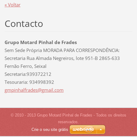
« Voltar
Contacto
Grupo Motard Pinhal de Frades
Sem Sede Própria MORADA PARA CORRESPONDÊNCIA:
Secretaria Rua Almada Negreiros, lote 951-B 2865-633
Fernão Ferro, Seixal
Secretaria:939372212
Tesouraria: 934998392
gmpinhal
frades@g
mail.com
© 2010 - 2013 Grupo Motard Pinhal de Frades - Todos os direitos
reservados.
Crie o seu site grátis