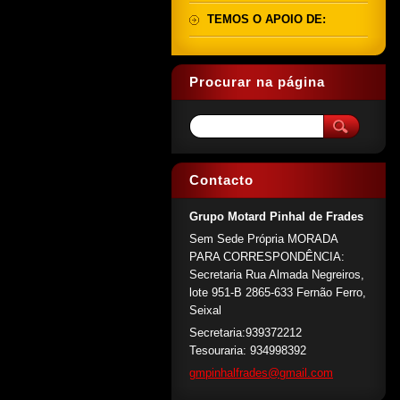
TEMOS O APOIO DE:
Procurar na página
Contacto
Grupo Motard Pinhal de Frades
Sem Sede Própria MORADA
PARA CORRESPONDÊNCIA:
Secretaria Rua Almada Negreiros,
lote 951-B 2865-633 Fernão Ferro,
Seixal
Secretaria:939372212
Tesouraria: 934998392
gmpinhal
frades@g
mail.com