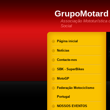
GrupoMotard 
Associação Mototurística 
Social
Página inicial
Notícias
Contacte-nos
SBK - SuperBikes
MotoGP
Federação Motociclismo
Portugal
NOSSOS EVENTOS