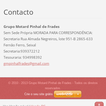
Contacto
Grupo Motard Pinhal de Frades
Sem Sede Própria MORADA PARA CORRESPONDÊNCIA:
Secretaria Rua Almada Negreiros, lote 951-B 2865-633
Fernão Ferro, Seixal
Secretaria:939372212
Tesouraria: 934998392
gmpinhal
frades@g
mail.com
© 2010 - 2013 Grupo Motard Pinhal de Frades - Todos os direitos
reservados.
Crie o seu site grátis