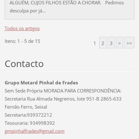
ALGUÉM, CUJOS FILHOS ESTÃO A CHORAR. Pedimos
desculpa por já...
Todos os artigos
Itens: 1 - 5 de 15
1
2
3
>
>>
Contacto
Grupo Motard Pinhal de Frades
Sem Sede Própria MORADA PARA CORRESPONDÊNCIA:
Secretaria Rua Almada Negreiros, lote 951-B 2865-633
Fernão Ferro, Seixal
Secretaria:939372212
Tesouraria: 934998392
gmpinhal
frades@g
mail.com