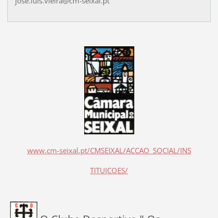
jose.luis.vieira@cm-seixal.pt
www.cm-seixal.pt/CMSEIXAL/ACCAO_SOCIAL/INS
TITUICOES/