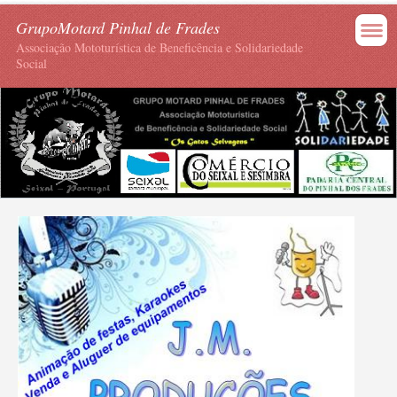
GrupoMotard Pinhal de Frades
Associação Mototurística de Beneficência e Solidariedade
Social